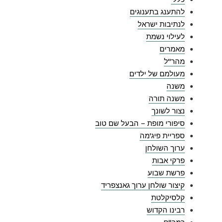
להתענג בתענוגים
לנתיבות ישראל
לעילוי נשמת
מאמרים
מהר"ל
מעולמם של ילדים
משנה
משנה תורה
נצור לשונך
סיפורי מופת – הבעל שם טוב
ספריית פיג'מה
ערוך השולחן
פרקי אבות
פרשת שבוע
קיצור שולחן ערוך גאנצפריד
קלסיקלטת
רבינו הקדוש