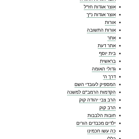
אוצר אגדות חז"ל
אוצר אגדות נ"ך
אורות
אורות התשובה
אתר
אתר דעת
בית יוסף
בראשית
גדולי האומה
דרך ה'
המספיק לעובדי השם
הקדמות הרמב"ם למשנה
הרב צבי יהודה קוק
הרב קוק
חובות הלבבות
ילדים מכבדים הורים
כה עשו חכמינו
כללי