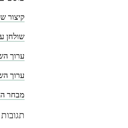
קיצור שו
שולחן ער
ערוך השו
ערוך השו
מבחר הסי
תגובות 