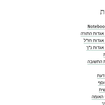
ת
Noteboo
אגדות התורה
אגדות חז"ל
אגדות נ"ך
ת התשובה
דעת
וסף
ית
 האומה
'