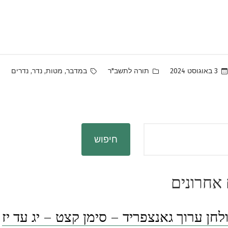
Tags:
Posted
,
,
,
3 באוגוסט 2024
תורה לתשב"ר
במדבר
מטות
נדר
נדרים
in
חיפוש
אחרונים
לחן ערוך גאנצפריד – סימן קצט – יג עד יז