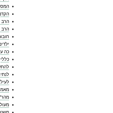
המספ
הקדמ
הרב צ
הרב 
חובו
ילדים
כה עש
כללי
להתענ
לנתיב
לעילו
מאמר
מהר"
מעול
משנה