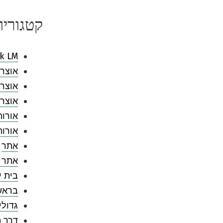
קטגוריו
k LM
אוצר 
אוצר 
אוצר 
אורות
אורו
אתר
אתר 
בית י
בראש
גדולי
דרך ה