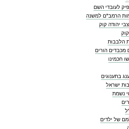
יק לעובדי השם
ות הרמב"ם למשנה
בי יהודה קוק
קוק
ת הלבבות
 מכבדים הורים
ו חכמינו
ג בתענוגים
ות ישראל
י נשמת
ים
ל
מם של ילדים