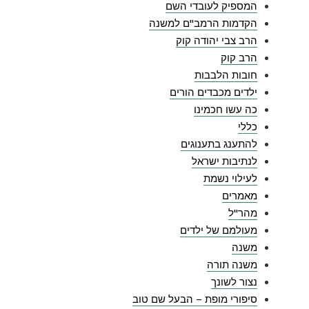
המספיק לעובדי השם
הקדמות הרמב"ם למשנה
הרב צבי יהודה קוק
הרב קוק
חובות הלבבות
ילדים מכבדים הורים
כה עשו חכמינו
כללי
להתענג בתענוגים
לנתיבות ישראל
לעילוי נשמת
מאמרים
מהר"ל
מעולמם של ילדים
משנה
משנה תורה
נצור לשונך
סיפורי מופת – הבעל שם טוב