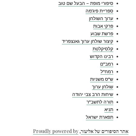
סיפורי מופת – הבעל שם טוב
ספריית פיג'מה
ערוך השולחן
פרקי אבות
פרשת שבוע
קיצור שולחן ערוך גאנצפריד
קלסיקלטת
רבינו הקדוש
רמב"ם
רמח"ל
ש"ס משניות
שולחן ערוך
שיחות הרב צבי יהודה
תורה לתשב"ר
תניא
תפארת ישראל
אתר הסיפורים של אליעזר
,
Proudly powered by