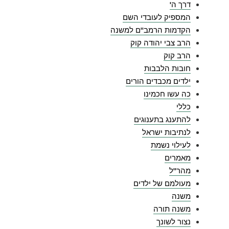
דרך ה'
המספיק לעובדי השם
הקדמות הרמב"ם למשנה
הרב צבי יהודה קוק
הרב קוק
חובות הלבבות
ילדים מכבדים הורים
כה עשו חכמינו
כללי
להתענג בתענוגים
לנתיבות ישראל
לעילוי נשמת
מאמרים
מהר"ל
מעולמם של ילדים
משנה
משנה תורה
נצור לשונך