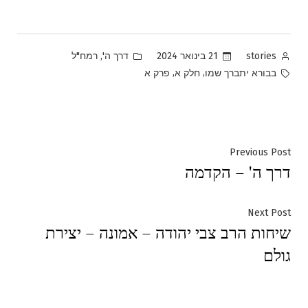
Posted
Posted
,
21 בינואר 2024
דרך ה'
רמח"ל
stories
in
by
Tags:
,
,
בבורא יתברך שמו
חלק א
פרק א
ניווט
Previous
Previous Post
דרך ה' – הקדמה
post:
Next
Next Post
שיחות הרב צבי יהודה – אמונה – יצירת
post:
גולם