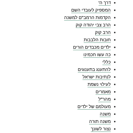
דרך ה'
המספיק לעובדי השם
הקדמות הרמב"ם למשנה
הרב צבי יהודה קוק
הרב קוק
חובות הלבבות
ילדים מכבדים הורים
כה עשו חכמינו
כללי
להתענג בתענוגים
לנתיבות ישראל
לעילוי נשמת
מאמרים
מהר"ל
מעולמם של ילדים
משנה
משנה תורה
נצור לשונך