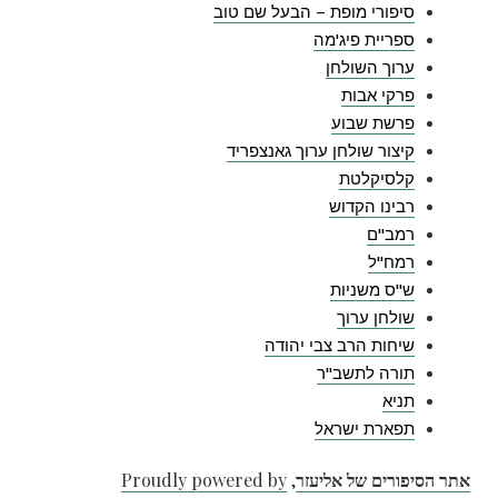
סיפורי מופת – הבעל שם טוב
ספריית פיג'מה
ערוך השולחן
פרקי אבות
פרשת שבוע
קיצור שולחן ערוך גאנצפריד
קלסיקלטת
רבינו הקדוש
רמב"ם
רמח"ל
ש"ס משניות
שולחן ערוך
שיחות הרב צבי יהודה
תורה לתשב"ר
תניא
תפארת ישראל
אתר הסיפורים של אליעזר
,
Proudly powered by