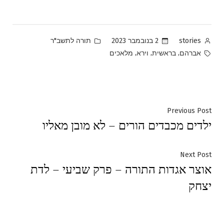
Posted
Posted
2 בנובמבר 2023
תורה לתשב"ר
stories
in
by
Tags:
,
,
,
אברהם
בראשית
וירא
מלאכים
ניווט
Previous
Previous Post
ילדים מכבדים הורים – לא מובן מאליו
post:
Next
Next Post
אוצר אגדות התורה – פרק שביעי – לדת
post:
יצחק